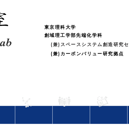
東京理科大学
創域理工学部先端化学科
ab
(兼)スペースシステム創造研究
(兼)カーボンバリュー研究拠点
on
Research
Member
Publication