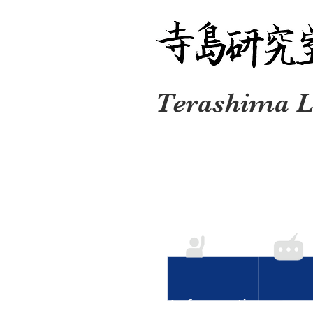
Terashima L
​Home
Informati
Information