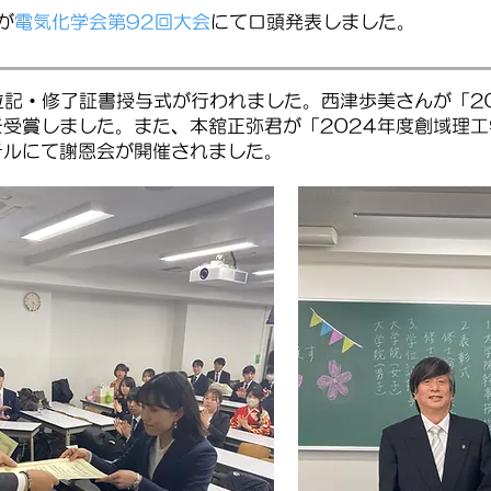
が
電気化学会第92回大会
にて口頭発表しました。
位記・修了証書授与式が行われました。西津歩美さんが「2
を受賞しました。また、本舘正弥君が「2024年度創域理
テルにて謝恩会が開催されました。